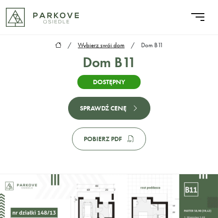
/
Wybierz swój dom
/
Dom B11
Dom B11
DOSTĘPNY
SPRAWDŹ CENĘ
POBIERZ PDF