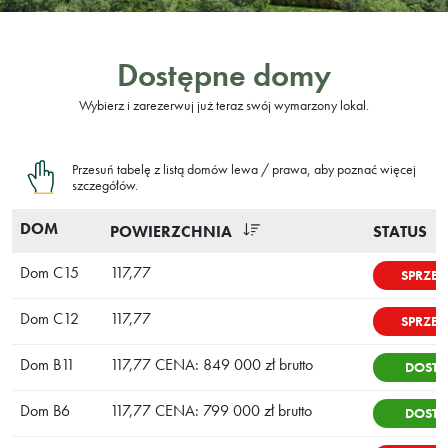
Dostępne domy
Wybierz i zarezerwuj już teraz swój wymarzony lokal.
Przesuń tabelę z listą domów lewa / prawa, aby poznać więcej
szczegółów.
DOM
POWIERZCHNIA
STATUS
Dom C15
117,77
SPRZE
Dom C12
117,77
SPRZE
Dom B11
117,77 CENA: 849 000 zł brutto
DOSTĘ
Dom B6
117,77 CENA: 799 000 zł brutto
DOSTĘ