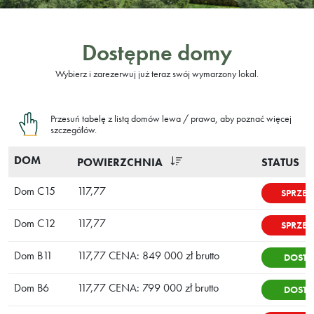
Dostępne domy
Wybierz i zarezerwuj już teraz swój wymarzony lokal.
Przesuń tabelę z listą domów lewa / prawa, aby poznać więcej
szczegółów.
DOM
POWIERZCHNIA
STATUS
Dom C15
117,77
SPRZE
Dom C12
117,77
SPRZE
Dom B11
117,77 CENA: 849 000 zł brutto
DOSTĘ
Dom B6
117,77 CENA: 799 000 zł brutto
DOSTĘ