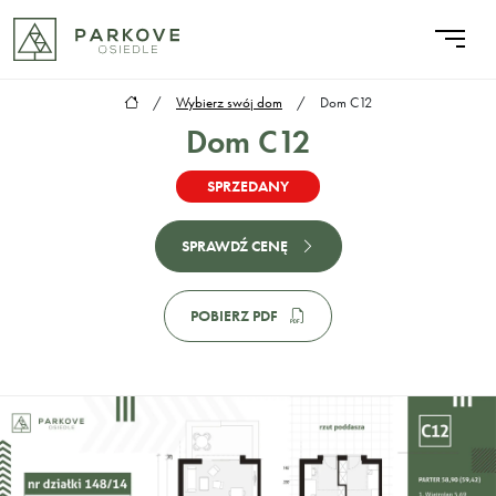
/
Wybierz swój dom
/
Dom C12
Dom C12
SPRZEDANY
SPRAWDŹ CENĘ
POBIERZ PDF